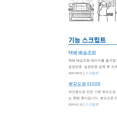
기능 스크립트
택배 배송조회
택배 배송조회 페이지를 즐겨찾기
송장번호 :송장번호 입력 후 조회하려는 택배사 버
회하려는 택배사 버튼을 누르면→
|
스크립트
2023.08.01
이지로 연결됩니다.단, 택배사의 
뽀모도로 타이머
를 이용할 때마다 업데이트 합니
개인용도로 만든 기본 뽀모도로 타
는 30분 휴식입니다. 뽀모도로 
시작 0 뽀모도로 / 0 사이클 알람음
|
스크립트
2024.01.10
음원의 모든 권리는 스퀘어 에닉스에 있습
이트 [2024-01-13] 탭/윈도우 