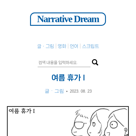
Narrative Dream
글ㆍ그림
영화
언어
스크립트
여름 휴가 I
글ㆍ그림
•
2023. 08. 23