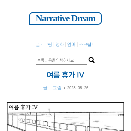
Narrative Dream
글ㆍ그림
영화
언어
스크립트
여름 휴가 IV
글ㆍ그림
•
2023. 08. 26