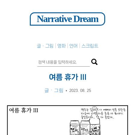
Narrative Dream
글ㆍ그림
영화
언어
스크립트
여름 휴가 III
글ㆍ그림
•
2023. 08. 25