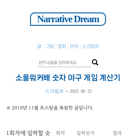
Narrative Dream
글ㆍ그림
영화
언어
스크립트
소울워커배 숫자 야구 게임 계산기
스크립트
•
2023. 08. 22
※ 2019년 11월 포스팅을 복원한 글입니다.
1
회차에 입력할 숫
회차
입력숫자
결과