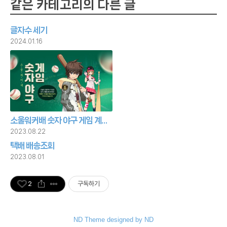
같은 카테고리의 다른 글
글자수 세기
2024.01.16
소울워커배 숫자 야구 게임 계산
기
2023.08.22
택배 배송조회
2023.08.01
2
구독하기
ND Theme designed by ND