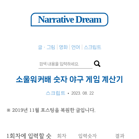
Narrative Dream
글ㆍ그림
영화
언어
스크립트
소울워커배 숫자 야구 게임 계산기
스크립트
•
2023. 08. 22
※ 2019년 11월 포스팅을 복원한 글입니다.
1
회차에 입력할 숫
회차
입력숫자
결과