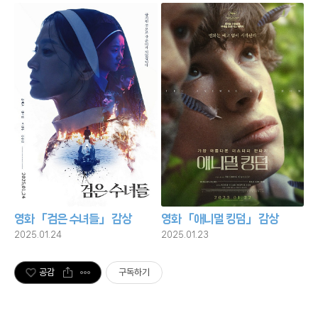
영화 「검은 수녀들」 감상
영화 「애니멀 킹덤」 감상
2025.01.24
2025.01.23
공감
구독하기